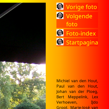
Vorige foto
Volgende
foto
Foto-index
Startpagina
Michiel van den Hout,
Paul van den Hout,
Johan van der Ploeg,
Bert Meppelink, Lex
Verhoeven, IJdo
Groot, Marie-José van