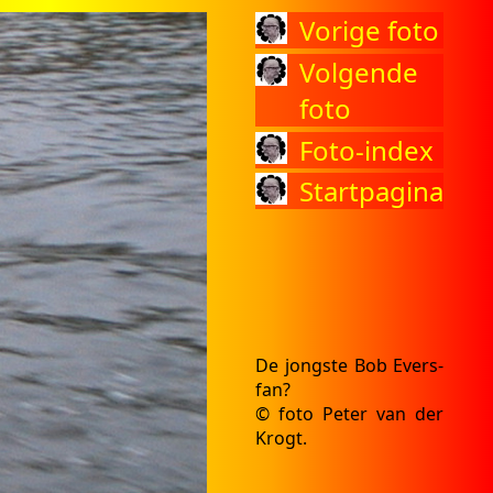
Vorige foto
Volgende
foto
Foto-index
Startpagina
De jongste Bob Evers-
fan?
© foto Peter van der
Krogt.