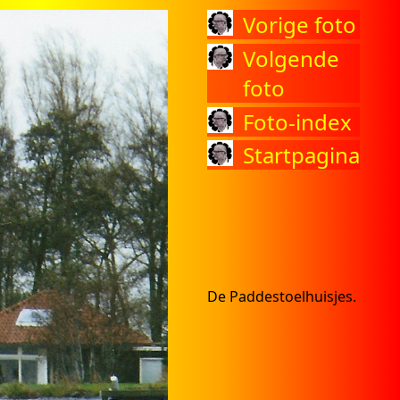
Vorige foto
Volgende
foto
Foto-index
Startpagina
De Paddestoelhuisjes.