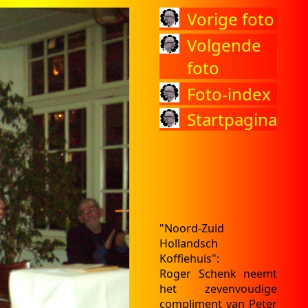
Vorige foto
Volgende
foto
Foto-index
Startpagina
"Noord-Zuid
Hollandsch
Koffiehuis":
Roger Schenk neemt
het zevenvoudige
compliment van Peter