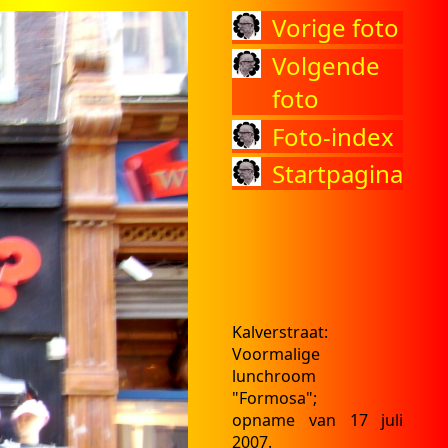
Vorige foto
Volgende
foto
Foto-index
Startpagina
Kalverstraat:
Voormalige
lunchroom
"Formosa";
opname van 17 juli
2007.