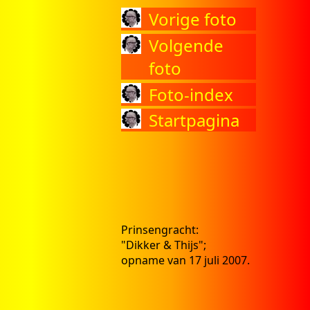
Vorige foto
Volgende
foto
Foto-index
Startpagina
Prinsengracht:
"Dikker & Thijs";
opname van 17 juli 2007.